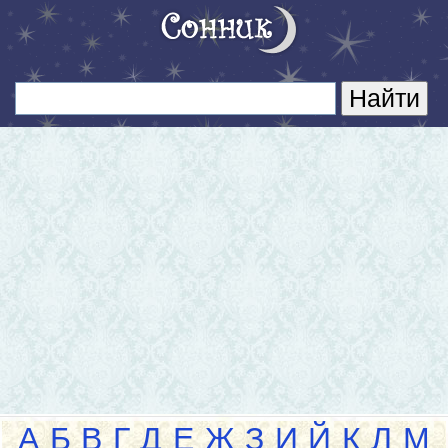
А
Б
В
Г
Д
Е
Ж
З
И
Й
К
Л
М