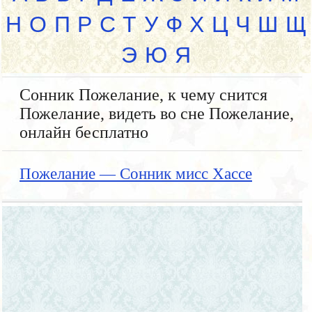
Н
О
П
Р
С
Т
У
Ф
Х
Ц
Ч
Ш
Щ
Э
Ю
Я
Сонник Пожелание, к чему снится
Пожелание, видеть во сне Пожелание,
онлайн бесплатно
Пожелание — Сонник мисс Хассе