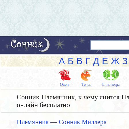
А
Б
В
Г
Д
Е
Ж
З
Овен
Телец
Близнецы
Сонник Племянник, к чему снится Пл
онлайн бесплатно
Племянник — Сонник Миллера