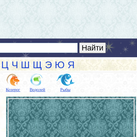
Ц
Ч
Ш
Щ
Э
Ю
Я
Козерог
Водолей
Рыбы