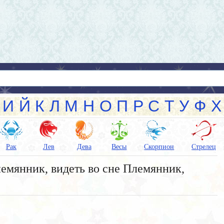
И
Й
К
Л
М
Н
О
П
Р
С
Т
У
Ф
Х
Рак
Лев
Дева
Весы
Скорпион
Стрелец
емянник, видеть во сне Племянник,