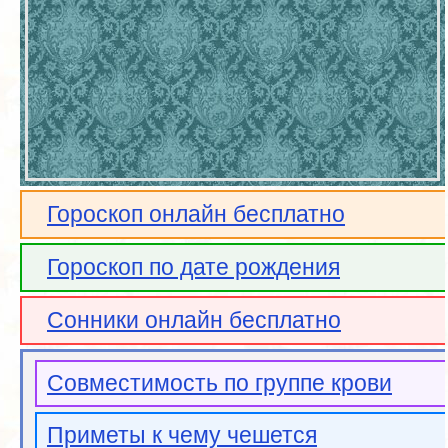
Гороскоп онлайн бесплатно
Гороскоп по дате рождения
Сонники онлайн бесплатно
Совместимость по группе крови
Приметы к чему чешется