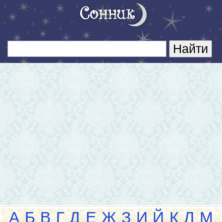
А
Б
В
Г
Д
Е
Ж
З
И
Й
К
Л
М