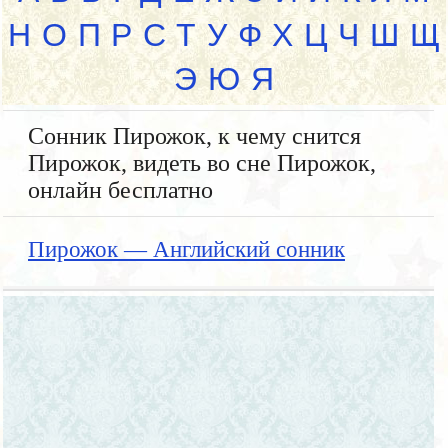
Н
О
П
Р
С
Т
У
Ф
Х
Ц
Ч
Ш
Щ
Э
Ю
Я
Сонник Пирожок, к чему снится
Пирожок, видеть во сне Пирожок,
онлайн бесплатно
Пирожок — Английский сонник