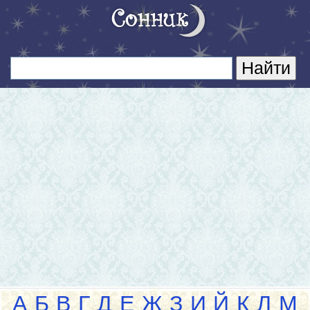
А
Б
В
Г
Д
Е
Ж
З
И
Й
К
Л
М