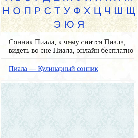
Н
О
П
Р
С
Т
У
Ф
Х
Ц
Ч
Ш
Щ
Э
Ю
Я
Сонник Пиала, к чему снится Пиала,
видеть во сне Пиала, онлайн бесплатно
Пиала — Кулинарный сонник