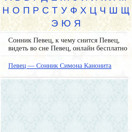
Н
О
П
Р
С
Т
У
Ф
Х
Ц
Ч
Ш
Щ
Э
Ю
Я
Сонник Певец, к чему снится Певец,
видеть во сне Певец, онлайн бесплатно
Певец — Сонник Симона Канонита