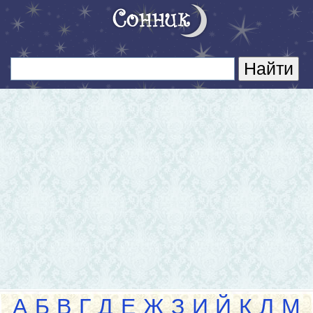
А
Б
В
Г
Д
Е
Ж
З
И
Й
К
Л
М