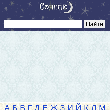
А
Б
В
Г
Д
Е
Ж
З
И
Й
К
Л
М