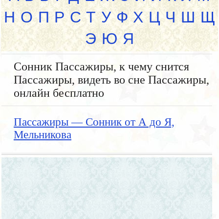
Н
О
П
Р
С
Т
У
Ф
Х
Ц
Ч
Ш
Щ
Э
Ю
Я
Сонник Пассажиры, к чему снится
Пассажиры, видеть во сне Пассажиры,
онлайн бесплатно
Пассажиры — Сонник от А до Я,
Мельникова