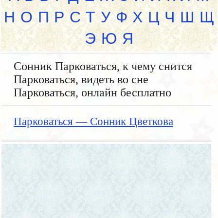
Н
О
П
Р
С
Т
У
Ф
Х
Ц
Ч
Ш
Щ
Э
Ю
Я
Сонник Парковаться, к чему снится
Парковаться, видеть во сне
Парковаться, онлайн бесплатно
Парковаться — Сонник Цветкова