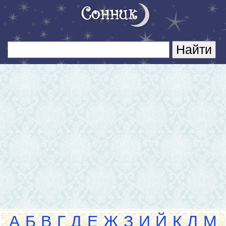
А
Б
В
Г
Д
Е
Ж
З
И
Й
К
Л
М