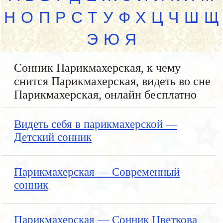
Н
О
П
Р
С
Т
У
Ф
Х
Ц
Ч
Ш
Щ
Э
Ю
Я
Сонник Парикмахерская, к чему
снится Парикмахерская, видеть во сне
Парикмахерская, онлайн бесплатно
Видеть себя в парикмахерской —
Детский сонник
Парикмахерская — Современный
сонник
Парикмахерская — Сонник Цветкова