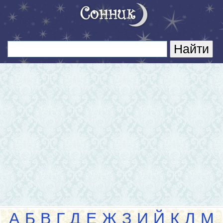
А
Б
В
Г
Д
Е
Ж
З
И
Й
К
Л
М