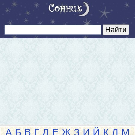
А
Б
В
Г
Д
Е
Ж
З
И
Й
К
Л
М