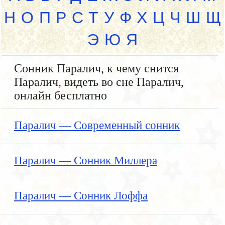
Н
О
П
Р
С
Т
У
Ф
Х
Ц
Ч
Ш
Щ
Э
Ю
Я
Сонник Паралич, к чему снится
Паралич, видеть во сне Паралич,
онлайн бесплатно
Паралич — Современный сонник
Паралич — Сонник Миллера
Паралич — Сонник Лоффа