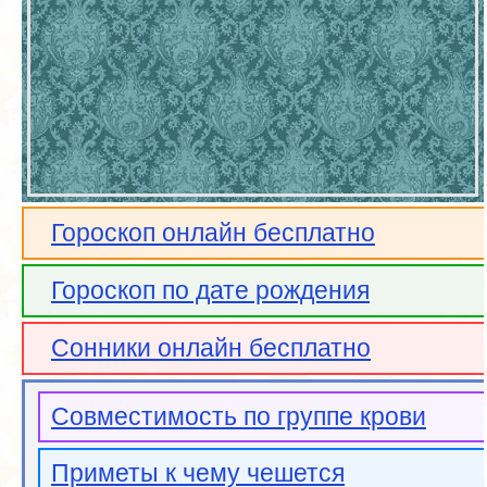
Гороскоп онлайн бесплатно
Гороскоп по дате рождения
Сонники онлайн бесплатно
Совместимость по группе крови
Приметы к чему чешется