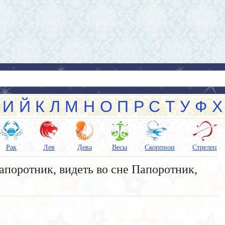
И
Й
К
Л
М
Н
О
П
Р
С
Т
У
Ф
Х
Рак
Лев
Дева
Весы
Скорпион
Стрелец
апоротник, видеть во сне Папоротник,