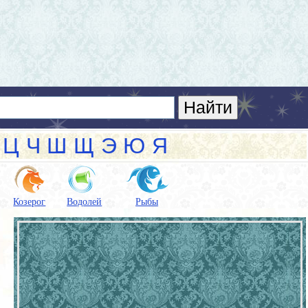
Ц
Ч
Ш
Щ
Э
Ю
Я
Козерог
Водолей
Рыбы