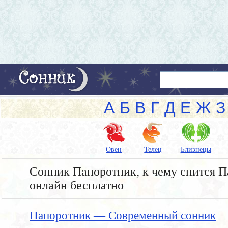
А
Б
В
Г
Д
Е
Ж
З
Овен
Телец
Близнецы
Сонник Папоротник, к чему снится П
онлайн бесплатно
Папоротник — Современный сонник