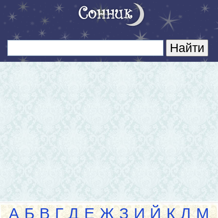
А
Б
В
Г
Д
Е
Ж
З
И
Й
К
Л
М