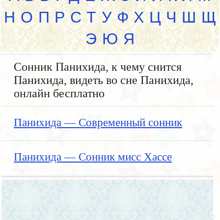
Н
О
П
Р
С
Т
У
Ф
Х
Ц
Ч
Ш
Щ
Э
Ю
Я
Сонник Панихида, к чему снится
Панихида, видеть во сне Панихида,
онлайн бесплатно
Панихида — Современный сонник
Панихида — Сонник мисс Хассе