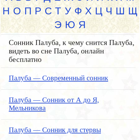
Н
О
П
Р
С
Т
У
Ф
Х
Ц
Ч
Ш
Щ
Э
Ю
Я
Сонник Палуба, к чему снится Палуба,
видеть во сне Палуба, онлайн
бесплатно
Палуба — Современный сонник
Палуба — Сонник от А до Я,
Мельникова
Палуба — Сонник для стервы