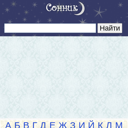
А
Б
В
Г
Д
Е
Ж
З
И
Й
К
Л
М