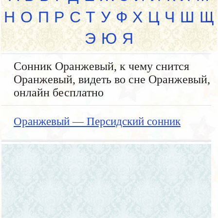
Н
О
П
Р
С
Т
У
Ф
Х
Ц
Ч
Ш
Щ
Э
Ю
Я
Сонник Оранжевый, к чему снится
Оранжевый, видеть во сне Оранжевый,
онлайн бесплатно
Оранжевый — Персидский сонник