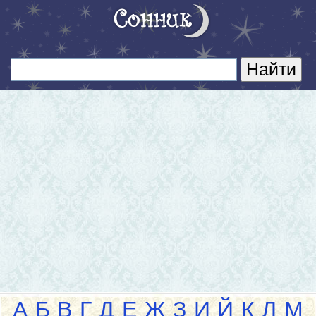
А
Б
В
Г
Д
Е
Ж
З
И
Й
К
Л
М