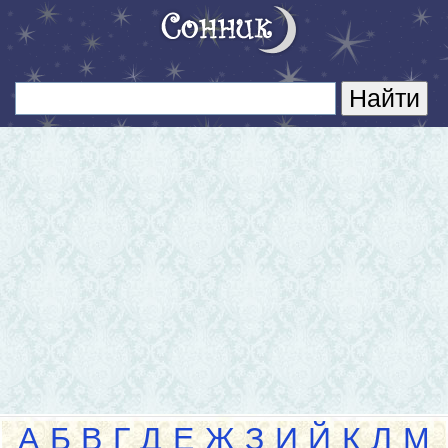
А
Б
В
Г
Д
Е
Ж
З
И
Й
К
Л
М