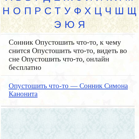
Н
О
П
Р
С
Т
У
Ф
Х
Ц
Ч
Ш
Щ
Э
Ю
Я
Сонник Опустошить что-то, к чему
снится Опустошить что-то, видеть во
сне Опустошить что-то, онлайн
бесплатно
Опустошить что-то — Сонник Симона
Канонита