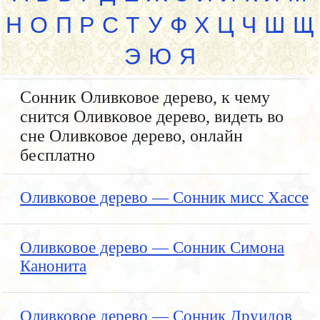
Н
О
П
Р
С
Т
У
Ф
Х
Ц
Ч
Ш
Щ
Э
Ю
Я
Сонник Оливковое дерево, к чему
снится Оливковое дерево, видеть во
сне Оливковое дерево, онлайн
бесплатно
Оливковое дерево — Сонник мисс Хассе
Оливковое дерево — Сонник Симона
Канонита
Оливковое дерево — Сонник Друидов