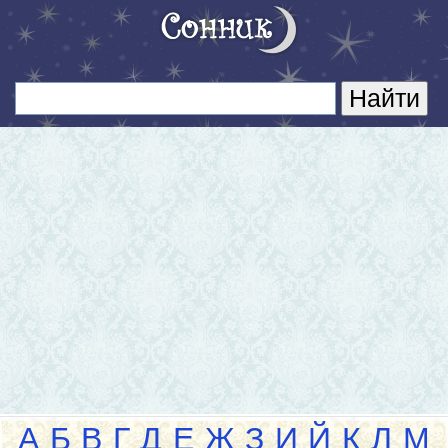
А
Б
В
Г
Д
Е
Ж
З
И
Й
К
Л
М