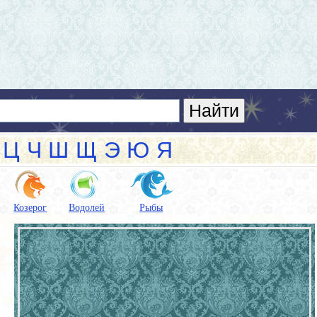
Ц
Ч
Ш
Щ
Э
Ю
Я
Козерог
Водолей
Рыбы