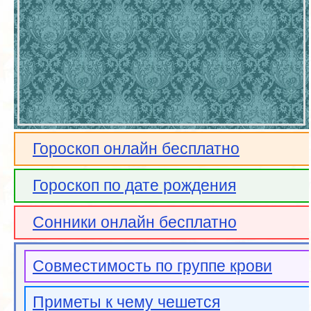
Гороскоп онлайн бесплатно
Гороскоп по дате рождения
Сонники онлайн бесплатно
Совместимость по группе крови
Приметы к чему чешется