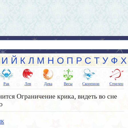
И
Й
К
Л
М
Н
О
П
Р
С
Т
У
Ф
Х
Рак
Лев
Дева
Весы
Скорпион
Стрелец
ится Ограничение крика, видеть во сне
о
ик