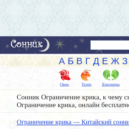
А
Б
В
Г
Д
Е
Ж
З
Овен
Телец
Близнецы
Сонник Ограничение крика, к чему сн
Ограничение крика, онлайн бесплатн
Ограничение крика — Китайский сонн