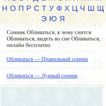
Н
О
П
Р
С
Т
У
Ф
Х
Ц
Ч
Ш
Щ
Э
Ю
Я
Сонник Обливаться, к чему снится
Обливаться, видеть во сне Обливаться,
онлайн бесплатно
Обливаться — Правильный сонник
Обливаться — Лунный сонник