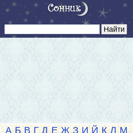
А
Б
В
Г
Д
Е
Ж
З
И
Й
К
Л
М