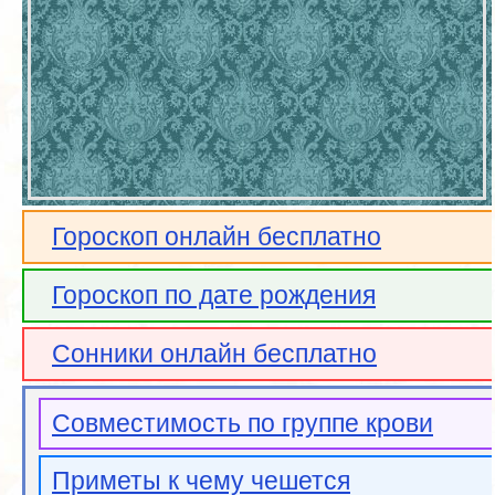
Гороскоп онлайн бесплатно
Гороскоп по дате рождения
Сонники онлайн бесплатно
Совместимость по группе крови
Приметы к чему чешется