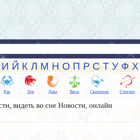
И
Й
К
Л
М
Н
О
П
Р
С
Т
У
Ф
Х
Рак
Лев
Дева
Весы
Скорпион
Стрелец
ти, видеть во сне Новости, онлайн