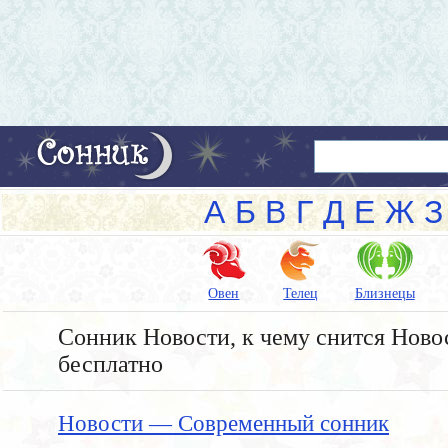
А
Б
В
Г
Д
Е
Ж
З
Овен
Телец
Близнецы
Сонник Новости, к чему снится Новос
бесплатно
Новости — Современный сонник