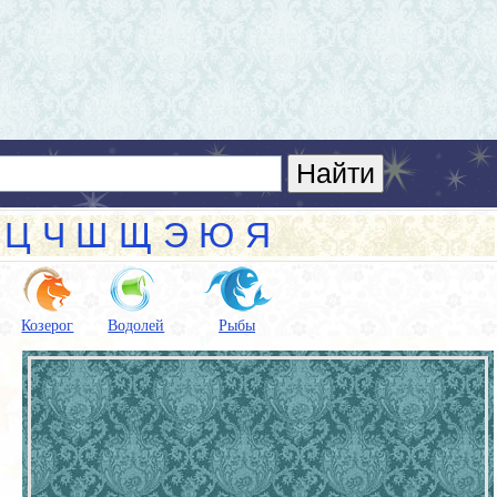
Ц
Ч
Ш
Щ
Э
Ю
Я
Козерог
Водолей
Рыбы