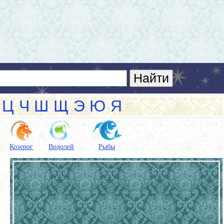
Ц
Ч
Ш
Щ
Э
Ю
Я
Козерог
Водолей
Рыбы