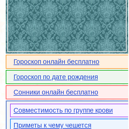
Гороскоп онлайн бесплатно
Гороскоп по дате рождения
Сонники онлайн бесплатно
Совместимость по группе крови
Приметы к чему чешется