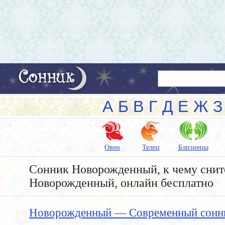
А
Б
В
Г
Д
Е
Ж
З
Овен
Телец
Близнецы
Сонник Новорожденный, к чему снит
Новорожденный, онлайн бесплатно
Новорожденный — Современный сонн