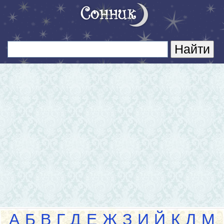
А
Б
В
Г
Д
Е
Ж
З
И
Й
К
Л
М