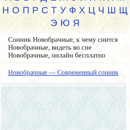
Н
О
П
Р
С
Т
У
Ф
Х
Ц
Ч
Ш
Щ
Э
Ю
Я
Сонник Новобрачные, к чему снится
Новобрачные, видеть во сне
Новобрачные, онлайн бесплатно
Новобрачные — Современный сонник