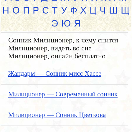
Н
О
П
Р
С
Т
У
Ф
Х
Ц
Ч
Ш
Щ
Э
Ю
Я
Сонник Милиционер, к чему снится
Милиционер, видеть во сне
Милиционер, онлайн бесплатно
Жандарм — Сонник мисс Хассе
Милиционер — Современный сонник
Милиционер — Сонник Цветкова