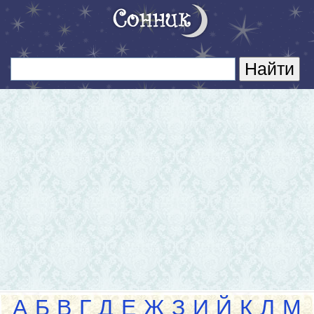
А
Б
В
Г
Д
Е
Ж
З
И
Й
К
Л
М