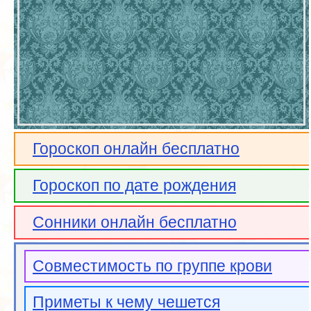
Гороскоп онлайн бесплатно
Гороскоп по дате рождения
Сонники онлайн бесплатно
Совместимость по группе крови
Приметы к чему чешется