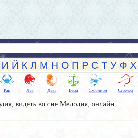
И
Й
К
Л
М
Н
О
П
Р
С
Т
У
Ф
Х
Рак
Лев
Дева
Весы
Скорпион
Стрелец
дия, видеть во сне Мелодия, онлайн