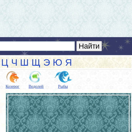
Ц
Ч
Ш
Щ
Э
Ю
Я
Козерог
Водолей
Рыбы