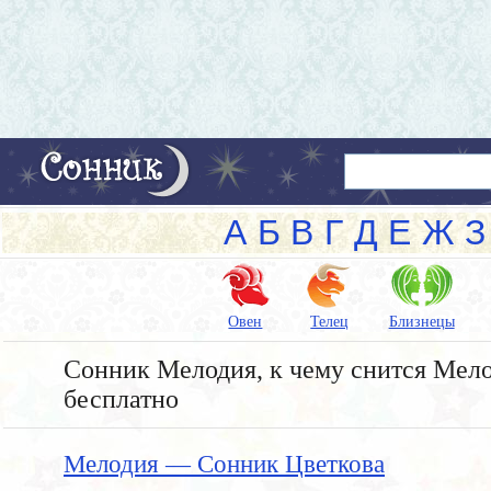
А
Б
В
Г
Д
Е
Ж
З
Овен
Телец
Близнецы
Сонник Мелодия, к чему снится Мело
бесплатно
Мелодия — Сонник Цветкова