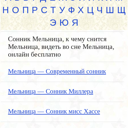
Н
О
П
Р
С
Т
У
Ф
Х
Ц
Ч
Ш
Щ
Э
Ю
Я
Сонник Мельница, к чему снится
Мельница, видеть во сне Мельница,
онлайн бесплатно
Мельница — Современный сонник
Мельница — Сонник Миллера
Мельница — Сонник мисс Хассе