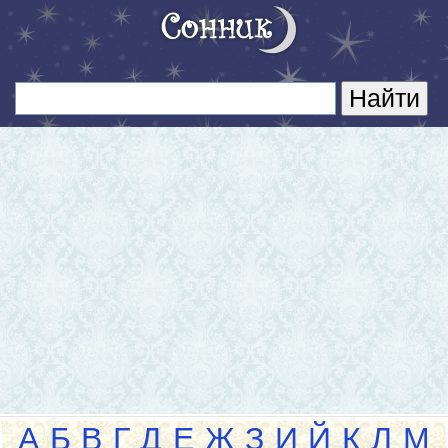
А
Б
В
Г
Д
Е
Ж
З
И
Й
К
Л
М