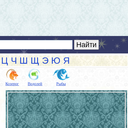
Ц
Ч
Ш
Щ
Э
Ю
Я
Козерог
Водолей
Рыбы