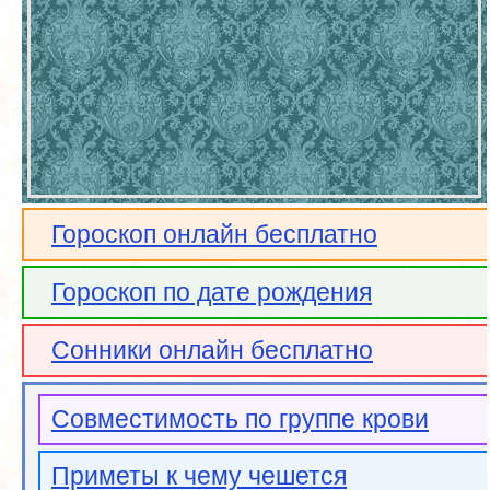
Гороскоп онлайн бесплатно
Гороскоп по дате рождения
Сонники онлайн бесплатно
Совместимость по группе крови
Приметы к чему чешется