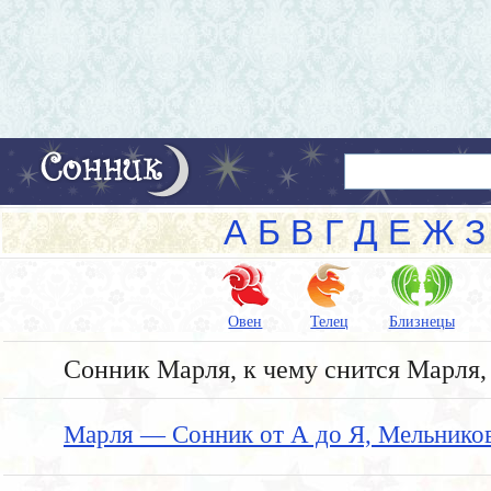
А
Б
В
Г
Д
Е
Ж
З
Овен
Телец
Близнецы
Сонник Марля, к чему снится Марля, 
Марля — Сонник от А до Я, Мельнико