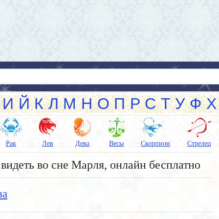
И
Й
К
Л
М
Н
О
П
Р
С
Т
У
Ф
Х
Рак
Лев
Дева
Весы
Скорпион
Стрелец
видеть во сне Марля, онлайн бесплатно
ва