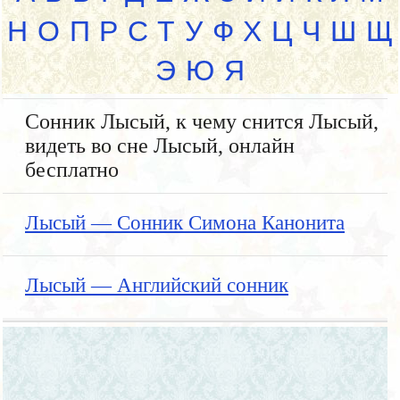
Н
О
П
Р
С
Т
У
Ф
Х
Ц
Ч
Ш
Щ
Э
Ю
Я
Сонник Лысый, к чему снится Лысый,
видеть во сне Лысый, онлайн
бесплатно
Лысый — Сонник Симона Канонита
Лысый — Английский сонник