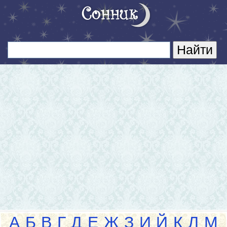
А
Б
В
Г
Д
Е
Ж
З
И
Й
К
Л
М