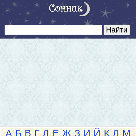
А
Б
В
Г
Д
Е
Ж
З
И
Й
К
Л
М