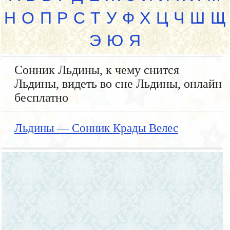
Н
О
П
Р
С
Т
У
Ф
Х
Ц
Ч
Ш
Щ
Э
Ю
Я
Сонник Льдины, к чему снится
Льдины, видеть во сне Льдины, онлайн
бесплатно
Льдины — Сонник Крады Велес