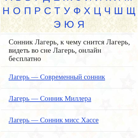
Н
О
П
Р
С
Т
У
Ф
Х
Ц
Ч
Ш
Щ
Э
Ю
Я
Сонник Лагерь, к чему снится Лагерь,
видеть во сне Лагерь, онлайн
бесплатно
Лагерь — Современный сонник
Лагерь — Сонник Миллера
Лагерь — Сонник мисс Хассе