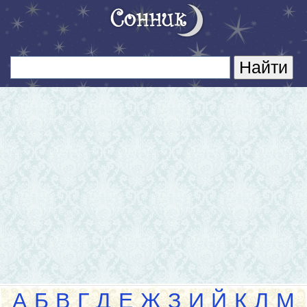
А
Б
В
Г
Д
Е
Ж
З
И
Й
К
Л
М