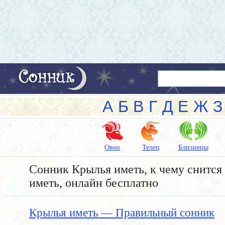
А
Б
В
Г
Д
Е
Ж
З
Овен
Телец
Близнецы
Сонник Крылья иметь, к чему снится 
иметь, онлайн бесплатно
Крылья иметь — Правильный сонник