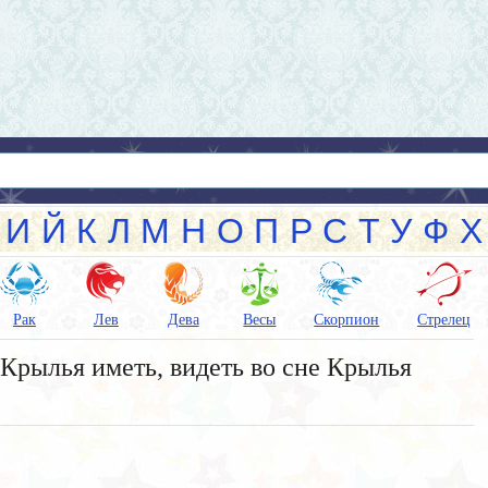
И
Й
К
Л
М
Н
О
П
Р
С
Т
У
Ф
Х
Рак
Лев
Дева
Весы
Скорпион
Стрелец
Крылья иметь, видеть во сне Крылья