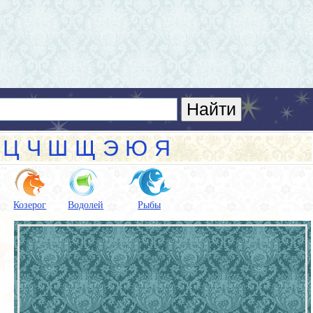
Ц
Ч
Ш
Щ
Э
Ю
Я
Козерог
Водолей
Рыбы