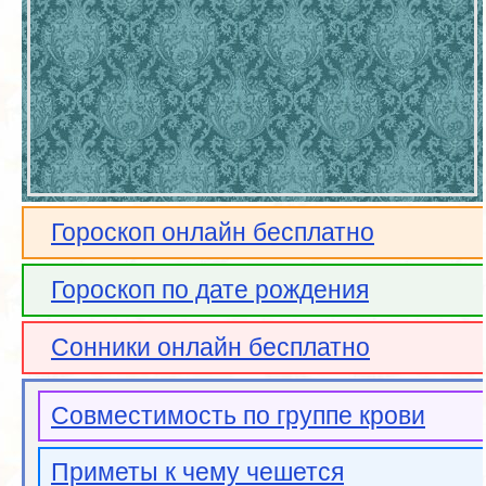
Гороскоп онлайн бесплатно
Гороскоп по дате рождения
Сонники онлайн бесплатно
Совместимость по группе крови
Приметы к чему чешется