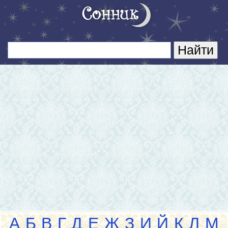
А
Б
В
Г
Д
Е
Ж
З
И
Й
К
Л
М