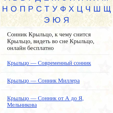
Н
О
П
Р
С
Т
У
Ф
Х
Ц
Ч
Ш
Щ
Э
Ю
Я
Сонник Крыльцо, к чему снится
Крыльцо, видеть во сне Крыльцо,
онлайн бесплатно
Крыльцо — Современный сонник
Крыльцо — Сонник Миллера
Крыльцо — Сонник от А до Я,
Мельникова