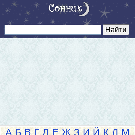
А
Б
В
Г
Д
Е
Ж
З
И
Й
К
Л
М