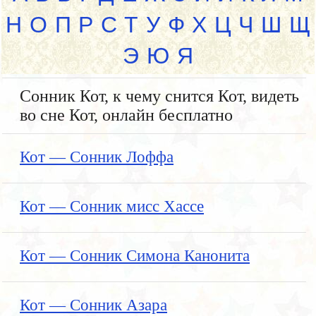
Н
О
П
Р
С
Т
У
Ф
Х
Ц
Ч
Ш
Щ
Э
Ю
Я
Сонник Кот, к чему снится Кот, видеть
во сне Кот, онлайн бесплатно
Кот — Сонник Лоффа
Кот — Сонник мисс Хассе
Кот — Сонник Симона Канонита
Кот — Сонник Азара