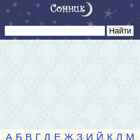
А
Б
В
Г
Д
Е
Ж
З
И
Й
К
Л
М