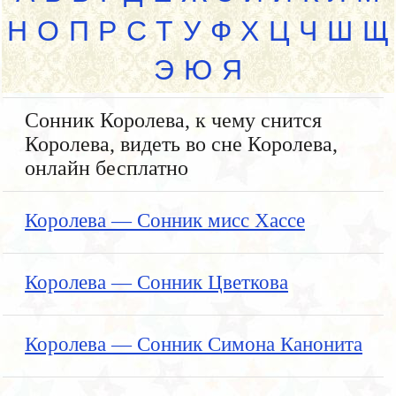
Н
О
П
Р
С
Т
У
Ф
Х
Ц
Ч
Ш
Щ
Э
Ю
Я
Сонник Королева, к чему снится
Королева, видеть во сне Королева,
онлайн бесплатно
Королева — Сонник мисс Хассе
Королева — Сонник Цветкова
Королева — Сонник Симона Канонита