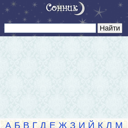
А
Б
В
Г
Д
Е
Ж
З
И
Й
К
Л
М