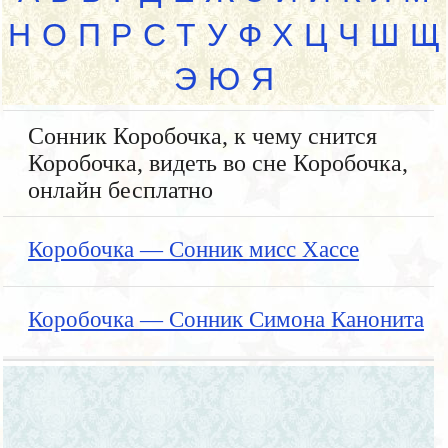
Н
О
П
Р
С
Т
У
Ф
Х
Ц
Ч
Ш
Щ
Э
Ю
Я
Сонник Коробочка, к чему снится
Коробочка, видеть во сне Коробочка,
онлайн бесплатно
Коробочка — Сонник мисс Хассе
Коробочка — Сонник Симона Канонита