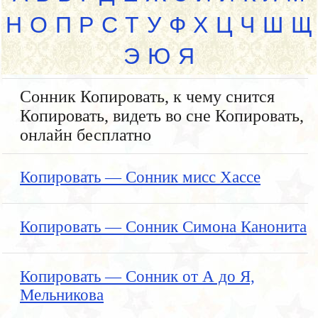
Н
О
П
Р
С
Т
У
Ф
Х
Ц
Ч
Ш
Щ
Э
Ю
Я
Сонник Копировать, к чему снится
Копировать, видеть во сне Копировать,
онлайн бесплатно
Копировать — Сонник мисс Хассе
Копировать — Сонник Симона Канонита
Копировать — Сонник от А до Я,
Мельникова