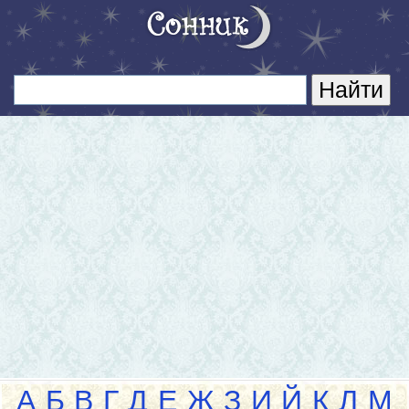
А
Б
В
Г
Д
Е
Ж
З
И
Й
К
Л
М