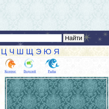
Ц
Ч
Ш
Щ
Э
Ю
Я
Козерог
Водолей
Рыбы