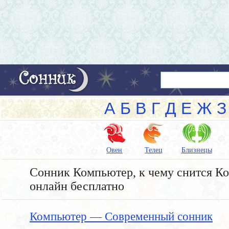
А
Б
В
Г
Д
Е
Ж
З
Овен
Телец
Близнецы
Сонник Компьютер, к чему снится Ко
онлайн бесплатно
Компьютер — Современный сонник