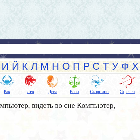
И
Й
К
Л
М
Н
О
П
Р
С
Т
У
Ф
Х
Рак
Лев
Дева
Весы
Скорпион
Стрелец
мпьютер, видеть во сне Компьютер,