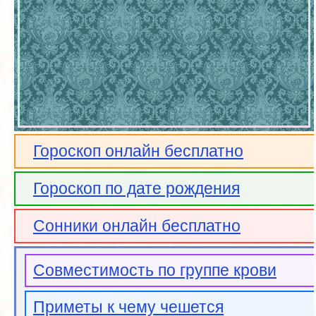
Гороскоп онлайн бесплатно
Гороскоп по дате рождения
Сонники онлайн бесплатно
Совместимость по группе крови
Приметы к чему чешется