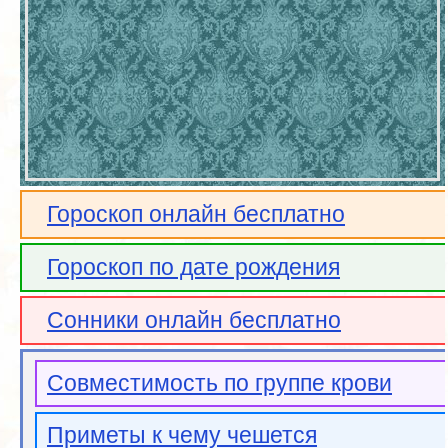
Гороскоп онлайн бесплатно
Гороскоп по дате рождения
Сонники онлайн бесплатно
Совместимость по группе крови
Приметы к чему чешется