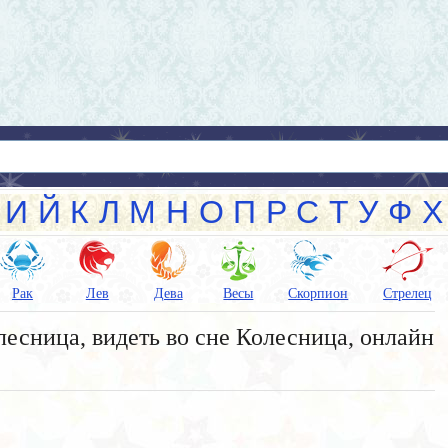
И
Й
К
Л
М
Н
О
П
Р
С
Т
У
Ф
Х
Рак
Лев
Дева
Весы
Скорпион
Стрелец
есница, видеть во сне Колесница, онлайн