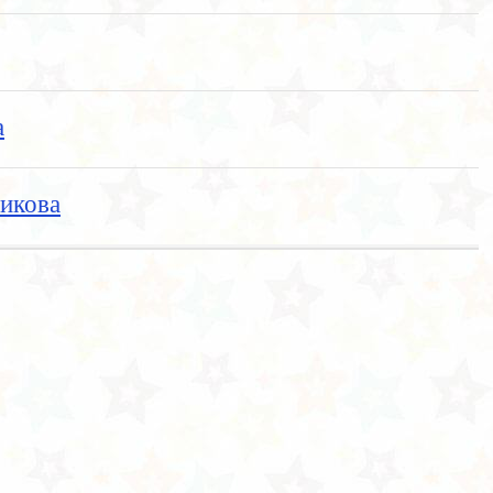
а
икова