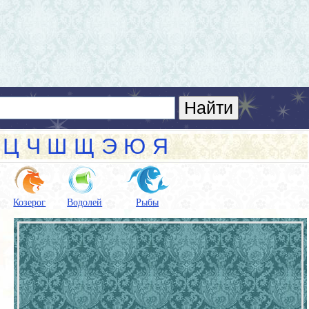
Ц
Ч
Ш
Щ
Э
Ю
Я
Козерог
Водолей
Рыбы