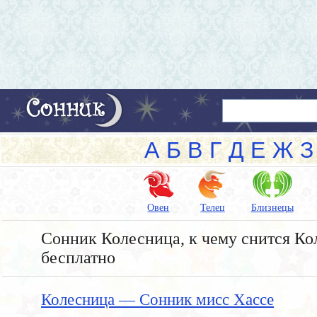
А
Б
В
Г
Д
Е
Ж
З
Овен
Телец
Близнецы
Сонник Колесница, к чему снится Кол
бесплатно
Колесница — Сонник мисс Хассе