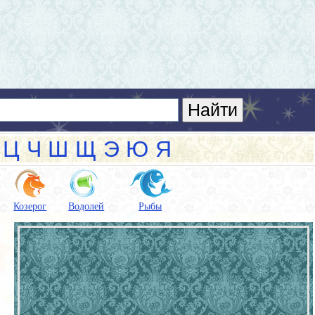
Ц
Ч
Ш
Щ
Э
Ю
Я
Козерог
Водолей
Рыбы