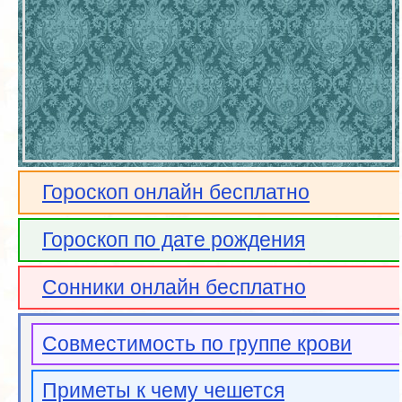
Гороскоп онлайн бесплатно
Гороскоп по дате рождения
Сонники онлайн бесплатно
Совместимость по группе крови
Приметы к чему чешется