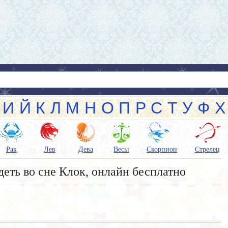
И
Й
К
Л
М
Н
О
П
Р
С
Т
У
Ф
Х
Рак
Лев
Дева
Весы
Скорпион
Стрелец
деть во сне Клок, онлайн бесплатно