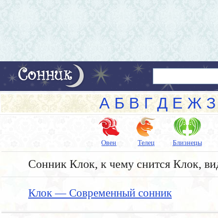
А
Б
В
Г
Д
Е
Ж
З
Овен
Телец
Близнецы
Сонник Клок, к чему снится Клок, ви
Клок — Современный сонник