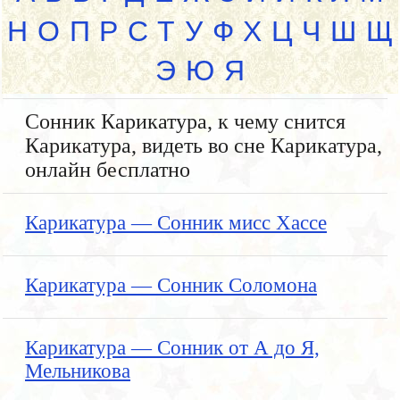
Н
О
П
Р
С
Т
У
Ф
Х
Ц
Ч
Ш
Щ
Э
Ю
Я
Сонник Карикатура, к чему снится
Карикатура, видеть во сне Карикатура,
онлайн бесплатно
Карикатура — Сонник мисс Хассе
Карикатура — Сонник Соломона
Карикатура — Сонник от А до Я,
Мельникова