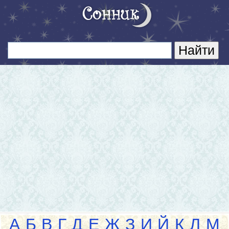
А
Б
В
Г
Д
Е
Ж
З
И
Й
К
Л
М