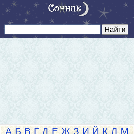
А
Б
В
Г
Д
Е
Ж
З
И
Й
К
Л
М