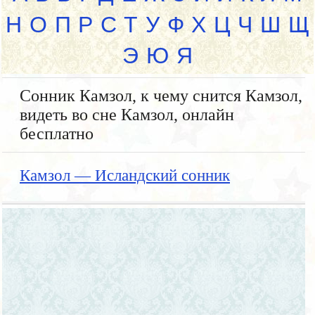
Н
О
П
Р
С
Т
У
Ф
Х
Ц
Ч
Ш
Щ
Э
Ю
Я
Сонник Камзол, к чему снится Камзол,
видеть во сне Камзол, онлайн
бесплатно
Камзол — Исландский сонник