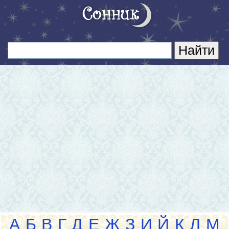
А
Б
В
Г
Д
Е
Ж
З
И
Й
К
Л
М