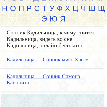
Н
О
П
Р
С
Т
У
Ф
Х
Ц
Ч
Ш
Щ
Э
Ю
Я
Сонник Кадильница, к чему снится
Кадильница, видеть во сне
Кадильница, онлайн бесплатно
Кадильница — Сонник мисс Хассе
Кадильница — Сонник Симона
Канонита