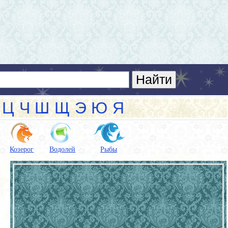
Ц
Ч
Ш
Щ
Э
Ю
Я
Козерог
Водолей
Рыбы