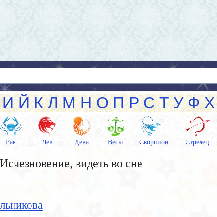
И
Й
К
Л
М
Н
О
П
Р
С
Т
У
Ф
Х
Рак
Лев
Дева
Весы
Скорпион
Стрелец
Исчезновение, видеть во сне
льникова