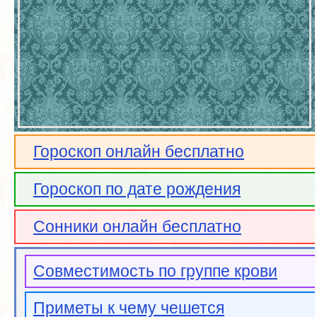
Гороскоп онлайн бесплатно
Гороскоп по дате рождения
Сонники онлайн бесплатно
Совместимость по группе крови
Приметы к чему чешется