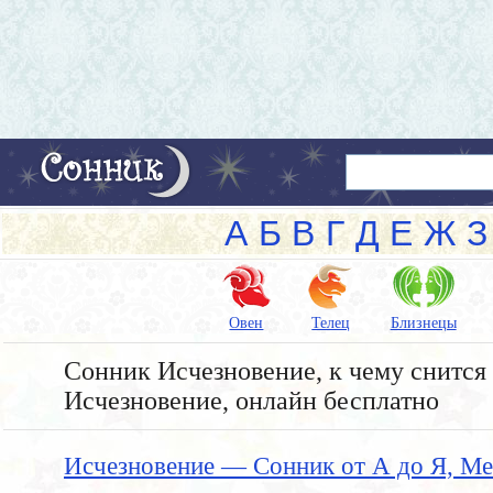
А
Б
В
Г
Д
Е
Ж
З
Овен
Телец
Близнецы
Сонник Исчезновение, к чему снится 
Исчезновение, онлайн бесплатно
Исчезновение — Сонник от А до Я, Ме