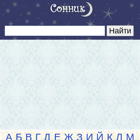
А
Б
В
Г
Д
Е
Ж
З
И
Й
К
Л
М