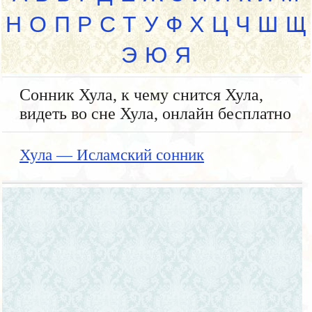
Н
О
П
Р
С
Т
У
Ф
Х
Ц
Ч
Ш
Щ
Э
Ю
Я
Сонник Хула, к чему снится Хула,
видеть во сне Хула, онлайн бесплатно
Хула — Исламский сонник