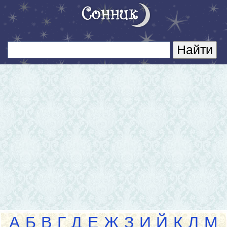
А
Б
В
Г
Д
Е
Ж
З
И
Й
К
Л
М