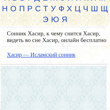
Н
О
П
Р
С
Т
У
Ф
Х
Ц
Ч
Ш
Щ
Э
Ю
Я
Сонник Хасир, к чему снится Хасир,
видеть во сне Хасир, онлайн бесплатно
Хасир — Исламский сонник