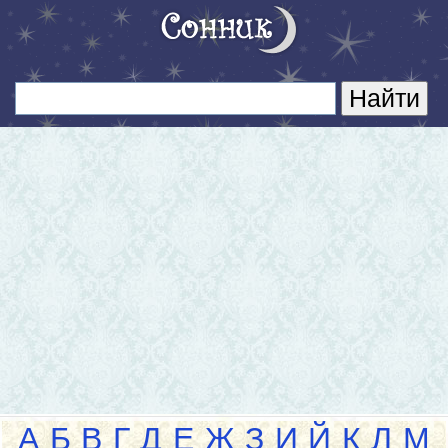
А
Б
В
Г
Д
Е
Ж
З
И
Й
К
Л
М