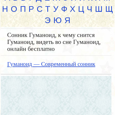
Н
О
П
Р
С
Т
У
Ф
Х
Ц
Ч
Ш
Щ
Э
Ю
Я
Сонник Гуманоид, к чему снится
Гуманоид, видеть во сне Гуманоид,
онлайн бесплатно
Гуманоид — Современный сонник