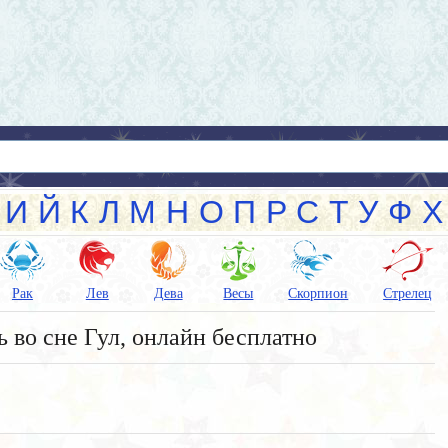
И
Й
К
Л
М
Н
О
П
Р
С
Т
У
Ф
Х
Рак
Лев
Дева
Весы
Скорпион
Стрелец
ь во сне Гул, онлайн бесплатно