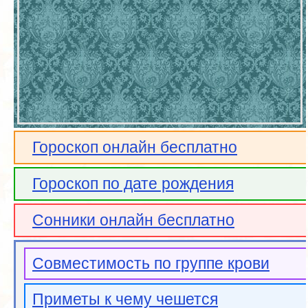
Гороскоп онлайн бесплатно
Гороскоп по дате рождения
Сонники онлайн бесплатно
Совместимость по группе крови
Приметы к чему чешется