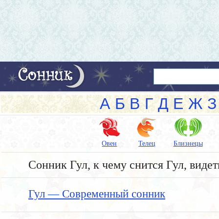
А
Б
В
Г
Д
Е
Ж
З
Овен
Телец
Близнецы
Сонник Гул, к чему снится Гул, видет
Гул — Современный сонник