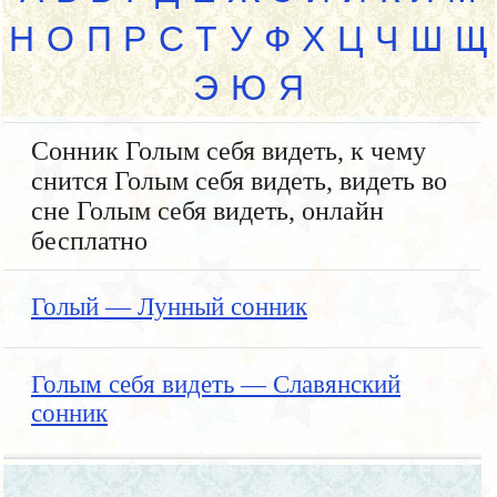
Н
О
П
Р
С
Т
У
Ф
Х
Ц
Ч
Ш
Щ
Э
Ю
Я
Сонник Голым себя видеть, к чему
снится Голым себя видеть, видеть во
сне Голым себя видеть, онлайн
бесплатно
Голый — Лунный сонник
Голым себя видеть — Славянский
сонник