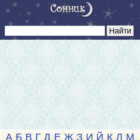
А
Б
В
Г
Д
Е
Ж
З
И
Й
К
Л
М