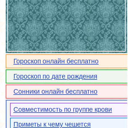
Гороскоп онлайн бесплатно
Гороскоп по дате рождения
Сонники онлайн бесплатно
Совместимость по группе крови
Приметы к чему чешется