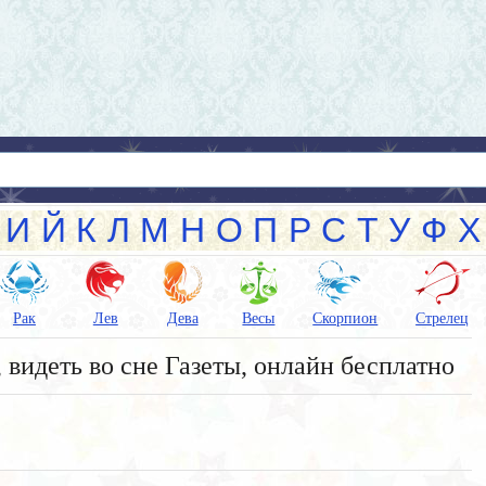
И
Й
К
Л
М
Н
О
П
Р
С
Т
У
Ф
Х
Рак
Лев
Дева
Весы
Скорпион
Стрелец
 видеть во сне Газеты, онлайн бесплатно