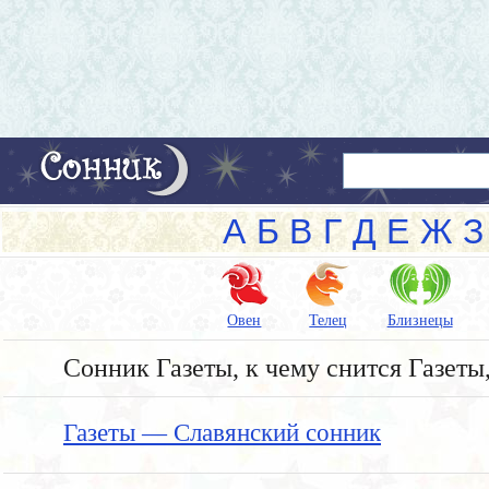
А
Б
В
Г
Д
Е
Ж
З
Овен
Телец
Близнецы
Сонник Газеты, к чему снится Газеты,
Газеты — Славянский сонник