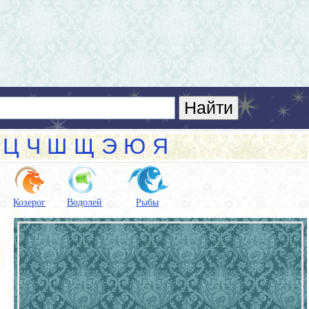
Ц
Ч
Ш
Щ
Э
Ю
Я
Козерог
Водолей
Рыбы