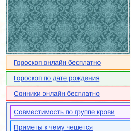
Гороскоп онлайн бесплатно
Гороскоп по дате рождения
Сонники онлайн бесплатно
Совместимость по группе крови
Приметы к чему чешется