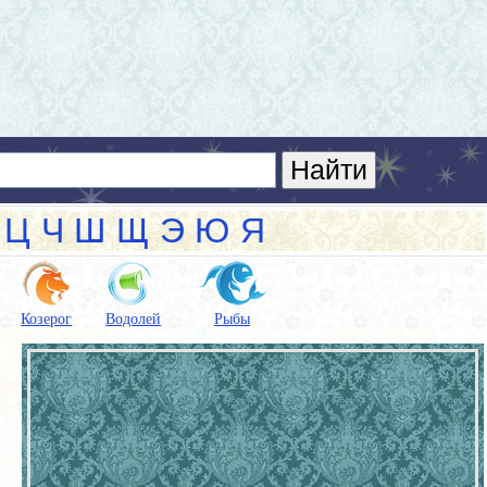
Ц
Ч
Ш
Щ
Э
Ю
Я
Козерог
Водолей
Рыбы