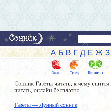
А
Б
В
Г
Д
Е
Ж
З
Овен
Телец
Близнецы
Сонник Газеты читать, к чему снится 
читать, онлайн бесплатно
Газеты — Лунный сонник