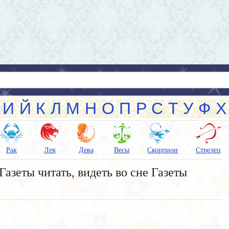
И
Й
К
Л
М
Н
О
П
Р
С
Т
У
Ф
Х
Рак
Лев
Дева
Весы
Скорпион
Стрелец
Газеты читать, видеть во сне Газеты