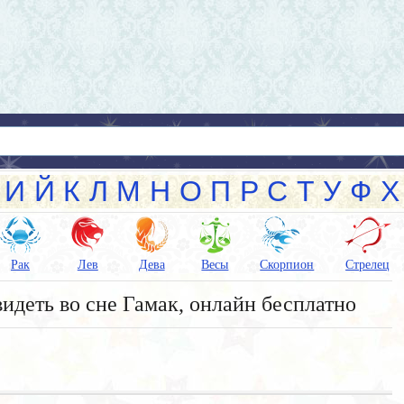
И
Й
К
Л
М
Н
О
П
Р
С
Т
У
Ф
Х
Рак
Лев
Дева
Весы
Скорпион
Стрелец
видеть во сне Гамак, онлайн бесплатно