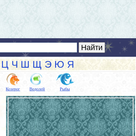
Ц
Ч
Ш
Щ
Э
Ю
Я
Козерог
Водолей
Рыбы