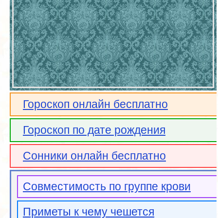
Гороскоп онлайн бесплатно
Гороскоп по дате рождения
Сонники онлайн бесплатно
Совместимость по группе крови
Приметы к чему чешется