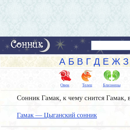
А
Б
В
Г
Д
Е
Ж
З
Овен
Телец
Близнецы
Сонник Гамак, к чему снится Гамак, 
Гамак — Цыганский сонник