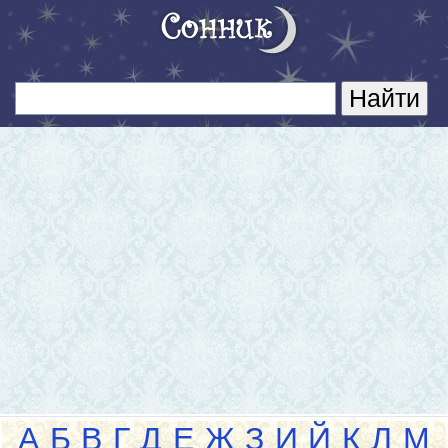
А
Б
В
Г
Д
Е
Ж
З
И
Й
К
Л
М