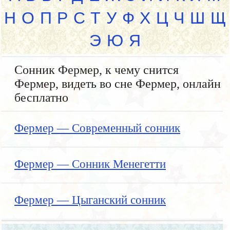
Н
О
П
Р
С
Т
У
Ф
Х
Ц
Ч
Ш
Щ
Э
Ю
Я
Сонник Фермер, к чему снится
Фермер, видеть во сне Фермер, онлайн
бесплатно
Фермер — Современный сонник
Фермер — Сонник Менегетти
Фермер — Цыганский сонник