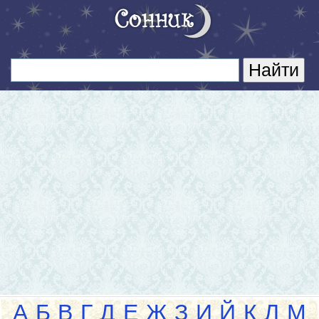
А
Б
В
Г
Д
Е
Ж
З
И
Й
К
Л
М