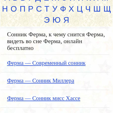
Н
О
П
Р
С
Т
У
Ф
Х
Ц
Ч
Ш
Щ
Э
Ю
Я
Сонник Ферма, к чему снится Ферма,
видеть во сне Ферма, онлайн
бесплатно
Ферма — Современный сонник
Ферма — Сонник Миллера
Ферма — Сонник мисс Хассе